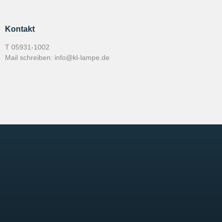
Kontakt
T
05931-1002
Mail schreiben:
info@kl-lampe.de